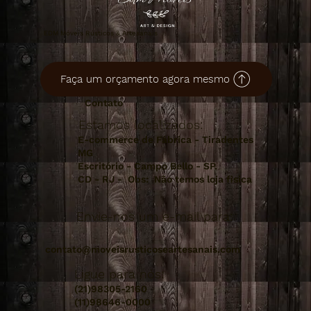
EDM Móveis Rústicos & Artesanais
Faça um orçamento agora mesmo
Contato
Estamos localizados:
E-commerce de Fábrica - Tiradentes
MG
Escritório - Campo Bello - SP.
CD - RJ - Obs: Não temos loja fisica
Envie-nos um e-mail para:
contato@moveisrusticoseartesanais.com
Ligue para nós:
(21)98305-2160
(11)98646-0000