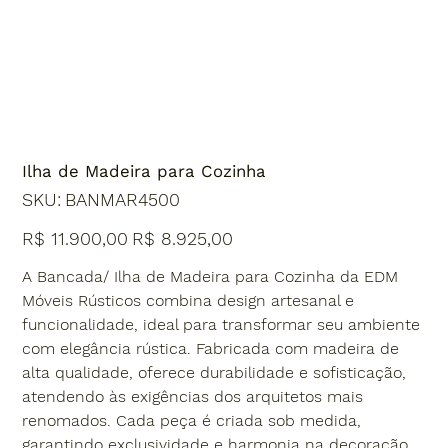
Ilha de Madeira para Cozinha
SKU
SKU:
BANMAR4500
BANMAR4500
Preço
Preço
R$ 11.900,00
R$ 8.925,00
original
promocional
A Bancada/ Ilha de Madeira para Cozinha da EDM
Móveis Rústicos combina design artesanal e
funcionalidade, ideal para transformar seu ambiente
com elegância rústica. Fabricada com madeira de
alta qualidade, oferece durabilidade e sofisticação,
atendendo às exigências dos arquitetos mais
renomados. Cada peça é criada sob medida,
garantindo exclusividade e harmonia na decoração