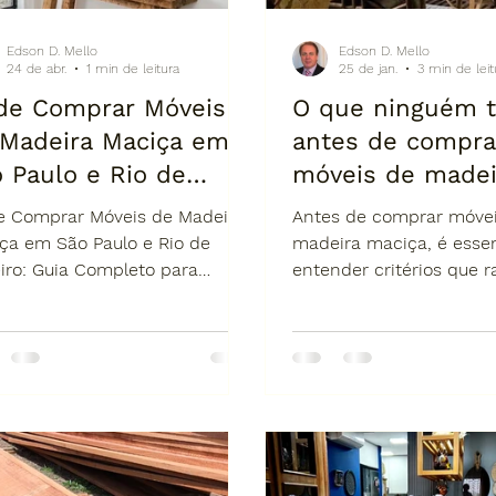
Edson D. Mello
Edson D. Mello
24 de abr.
1 min de leitura
25 de jan.
3 min de leit
de Comprar Móveis
O que ninguém t
 Madeira Maciça em
antes de compra
 Paulo e Rio de
móveis de madei
eiro: Guia Completo
maciça (guia rea
 Comprar Móveis de Madeira
Antes de comprar móve
ra Escolher com
não errar e ligar
ça em São Paulo e Rio de
madeira maciça, é essen
iro: Guia Completo para
entender critérios que 
urança e Alto Padrão
empresa certa)
lher com Segurança e Alto
são explicados: tipo e 
ão
madeira, estrutura inter
espessura real, acabam
quem realmente fabrica
Ignorar esses pontos po
problemas caros. Este g
o que observar para co
segurança e fazer um i