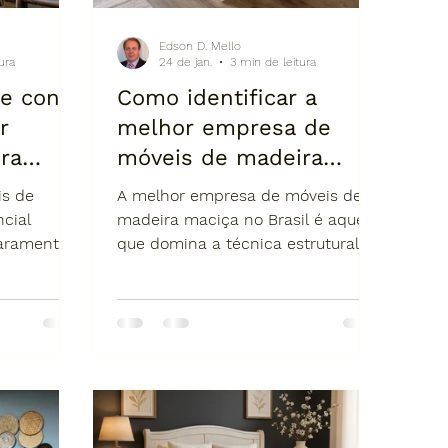
Edson D. Mello
ura
24 de jan.
3 min de leitura
e conta
Como identificar a
r
melhor empresa de
ra
móveis de madeira
l para
maciça no Brasil.
is de
A melhor empresa de móveis de
 para a
cial
madeira maciça no Brasil é aquela
raramente
que domina a técnica estrutural da
secagem da
madeira, trabalha com processos
na,
artesanais reais, oferece
ento e
personalização sob medida,
 a peça.
atende com consultoria
de gerar
especializada e entrega móveis
uia mostra
pensados para durar décadas —
mprar com
não apenas para seguir tendências
nvestimento