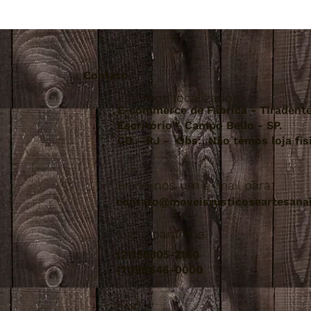
Contato
Estamos localizados:
E-commerce de Fábrica - Tiradent
Escritório - Campo Bello - SP.
CD - RJ - Obs: Não temos loja fis
Envie-nos um e-mail para:
contato@moveisrusticoseartesana
Ligue para nós:
(21)98305-2160
(11)98646-0000
CNPJ: