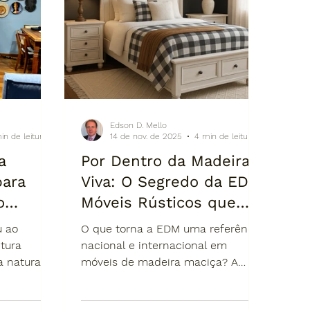
Edson D. Mello
in de leitura
14 de nov. de 2025
4 min de leitura
a
Por Dentro da Madeira
para
Viva: O Segredo da EDM
o
Móveis Rústicos que
is de
Transformou o Luxo
u ao
O que torna a EDM uma referência
erros
Artesanal em
tura
nacional e internacional em
 natural,
móveis de madeira maciça? A
is
Referência Nacional.
sença
resposta começa antes do
anais
cificação
acabamento, antes do lixamento,