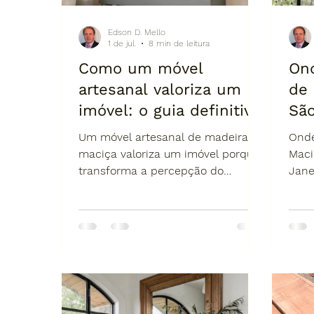
Edson D. Mello
1 de jul.
8 min de leitura
Como um móvel
On
artesanal valoriza um
de
imóvel: o guia definitivo
São
para arquitetos,
Jan
Um móvel artesanal de madeira
Onde
designers e
pa
maciça valoriza um imóvel porque
Maci
transforma a percepção do
Jane
consumidores que
Seg
ambiente. Ele transmite qualidade,
Esco
buscam alto padrão
permanência, sofisticação e
Padr
identidade. Para arquitetos,
designers e consumidores
exigentes, móveis sob medida não
são apenas decoração: são
elementos estruturantes do
projeto, capazes de elevar o valor