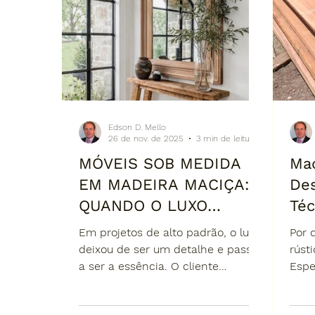
percebido da casa.
Edson D. Mello
26 de nov. de 2025
3 min de leitura
MÓVEIS SOB MEDIDA
Mad
EM MADEIRA MACIÇA:
Des
QUANDO O LUXO
Téc
ENCONTRA A
Arq
Em projetos de alto padrão, o luxo
Por 
PERSONALIZAÇÃO
Pro
deixou de ser um detalhe e passou
rústi
a ser a essência. O cliente
Espe
TOTAL
— 
moderno não quer apenas móveis
madeira 
Lid
bonitos; ele busca exclusividade,
abso
de 