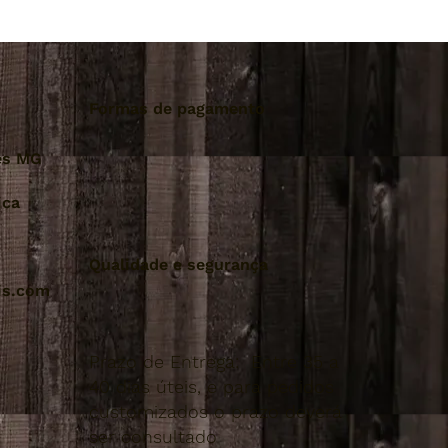
Formas de pagamento
es MG
ica
Qualidade e segurança
is.com
Prazo de Entrega: Entre 35 a
40 dias úteis, e para pedidos
customizados o prazo deverá
ser consultado