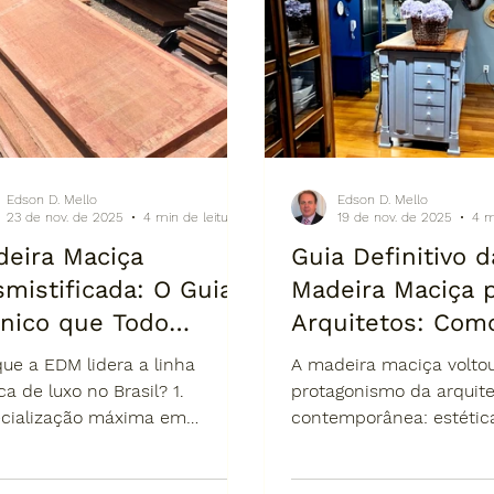
que dure décadas.
Edson D. Mello
Edson D. Mello
23 de nov. de 2025
4 min de leitura
19 de nov. de 2025
4 m
eira Maciça
Guia Definitivo d
mistificada: O Guia
Madeira Maciça 
nico que Todo
Arquitetos: Com
uiteto Precisa para
especificar móve
que a EDM lidera a linha
A madeira maciça volto
jetos de Alto Padrão
alto padrão sem 
ca de luxo no Brasil? 1.
protagonismo da arquite
cialização máxima em
contemporânea: estética
da Empresa que
— por EDM Móve
maciça É o nosso foco
durabilidade real e pre
era a Linha Rústica
Rústicos & Artes
luto por mais de uma década.
escultural. Mas sua espe
Luxo no Brasil