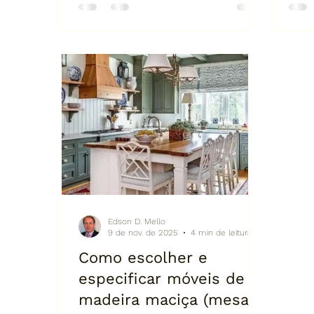
significado, autenticidade e
2. C
sofisticação. É nesse cenário que
luxo c
os móveis sob medida em madeira
natu
maciça se tornam protagonistas
escultura v
da arquitetura contemporânea. Na
o con
EDM Móveis Rústicos & Artesanais,
inte
cada peça é criada com precisão,
perd
alma artesanal e um padrão de
técn
personalização que coloca a
Perso
marca como referência nacional
peça
em
proje
Edson D. Mello
9 de nov. de 2025
4 min de leitura
Como escolher e
especificar móveis de
madeira maciça (mesas,