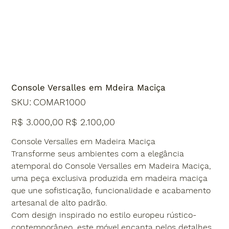
Console Versalles em Mdeira Maciça
SKU
SKU:
COMAR1000
COMAR1000
Preço
Preço
R$ 3.000,00
R$ 2.100,00
original
promocional
Console Versalles em Madeira Maciça
Transforme seus ambientes com a elegância
atemporal do Console Versalles em Madeira Maciça,
uma peça exclusiva produzida em madeira maciça
que une sofisticação, funcionalidade e acabamento
artesanal de alto padrão.
Com design inspirado no estilo europeu rústico-
contemporâneo, este móvel encanta pelos detalhes