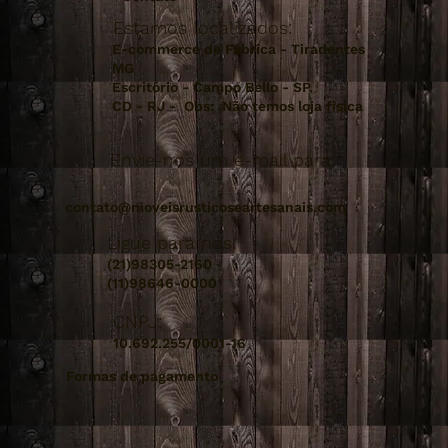
Estamos localizados:
E-commerce de Fábrica - Tiradentes
MG
Escritório - Campo Bello - SP.
CD - RJ - Obs: Não temos loja fisica
Envie-nos um e-mail para:
contato@moveisrusticoseartesanais.com
Ligue para nós:
(21)98305-2160
(11)98646-0000
CNPJ:
10.692.255/0001-16
Formas de pagamento