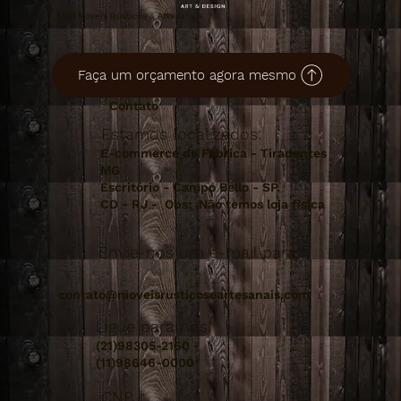
EDM Móveis Rústicos & Artesanais
Faça um orçamento agora mesmo
Contato
Estamos localizados:
E-commerce de Fábrica - Tiradentes
MG
Escritório - Campo Bello - SP.
CD - RJ - Obs: Não temos loja fisica
Envie-nos um e-mail para:
contato@moveisrusticoseartesanais.com
Ligue para nós:
(21)98305-2160
(11)98646-0000
CNPJ: