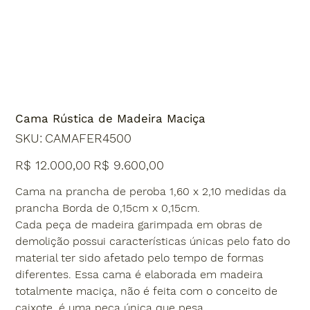
Cama Rústica de Madeira Maciça
SKU
SKU:
CAMAFER4500
CAMAFER4500
Preço
Preço
R$ 12.000,00
R$ 9.600,00
original
promocional
Cama na prancha de peroba 1,60 x 2,10 medidas da
prancha Borda de 0,15cm x 0,15cm.
Cada peça de madeira garimpada em obras de
demolição possui características únicas pelo fato do
material ter sido afetado pelo tempo de formas
diferentes. Essa cama é elaborada em madeira
totalmente maciça, não é feita com o conceito de
caixote, é uma peça única que pesa