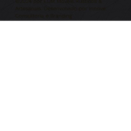
©2024 por EDM Móveis Rústicos &
Artesanais. Desenvolvido por Innove
Consultoria e Branding