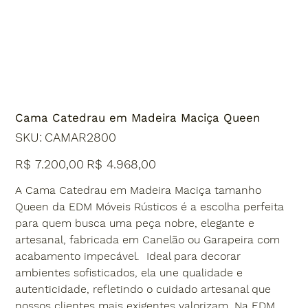
Cama Catedrau em Madeira Maciça Queen
SKU
SKU:
CAMAR2800
CAMAR2800
Preço
Preço
R$ 7.200,00
R$ 4.968,00
original
promocional
A Cama Catedrau em Madeira Maciça tamanho
Queen da EDM Móveis Rústicos é a escolha perfeita
para quem busca uma peça nobre, elegante e
artesanal, fabricada em Canelão ou Garapeira com
acabamento impecável. Ideal para decorar
ambientes sofisticados, ela une qualidade e
autenticidade, refletindo o cuidado artesanal que
nossos clientes mais exigentes valorizam. Na EDM