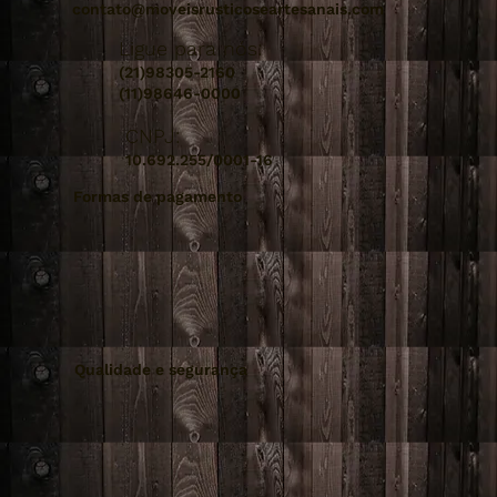
contato@moveisrusticoseartesanais.com
Ligue para nós:
(21)98305-2160
(11)98646-0000
CNPJ:
10.692.255/0001-16
Formas de pagamento
Qualidade e segurança