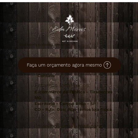
EDM Móveis Rústicos & Artesanais
Faça um orçamento agora mesmo
Contato
Estamos localizados:
E-commerce de Fábrica - Tiradentes
MG
Escritório - Campo Bello - SP.
CD - RJ - Obs: Não temos loja fisica
Envie-nos um e-mail para: