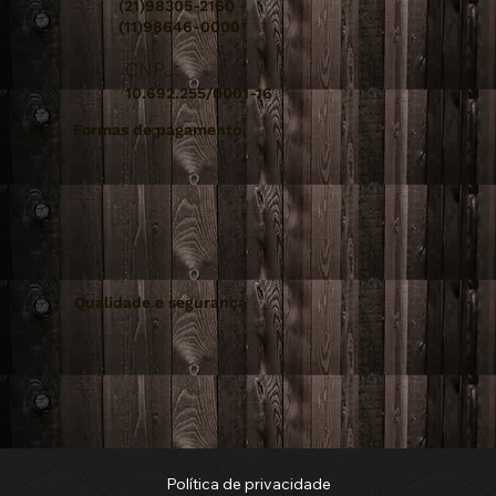
(21)98305-2160
(11)98646-0000
CNPJ:
10.692.255/0001-16
Formas de pagamento
Qualidade e segurança
Política de privacidade