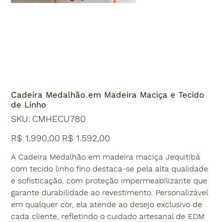
Cadeira Medalhão em Madeira Maciça e Tecido
de Linho
SKU
SKU:
CMHECU780
CMHECU780
Preço
Preço
R$ 1.990,00
R$ 1.592,00
original
promocional
A Cadeira Medalhão em madeira maciça Jequitibá
com tecido linho fino destaca-se pela alta qualidade
e sofisticação, com proteção impermeabilizante que
garante durabilidade ao revestimento. Personalizável
em qualquer cor, ela atende ao desejo exclusivo de
cada cliente, refletindo o cuidado artesanal de EDM