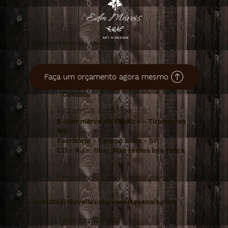
EDM Móveis Rústicos & Artesanais
Faça um orçamento agora mesmo
Contato
Estamos localizados:
E-commerce de Fábrica - Tiradentes
MG
Escritório - Campo Bello - SP.
CD - RJ - Obs: Não temos loja fisica
Envie-nos um e-mail para:
contato@moveisrusticoseartesanais.com
Ligue para nós: