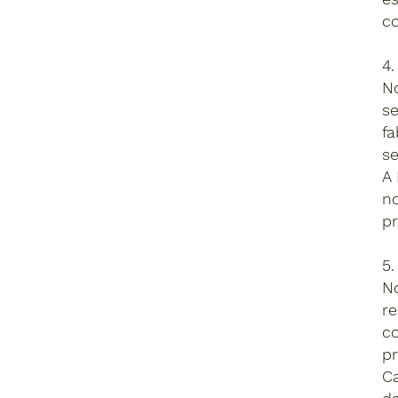
co
4
N
se
fa
se
A 
n
pr
5
N
r
c
pr
Ca