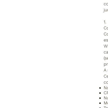
co
ju
1
C
Co
es
Wh
c
(s
pr
A 
Ce
c
N
C
N
Mo
Te