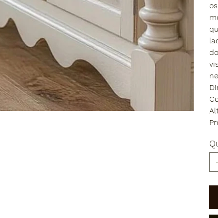
os
mo
qu
la
do
vi
ne
Di
Co
Al
Pr
Q