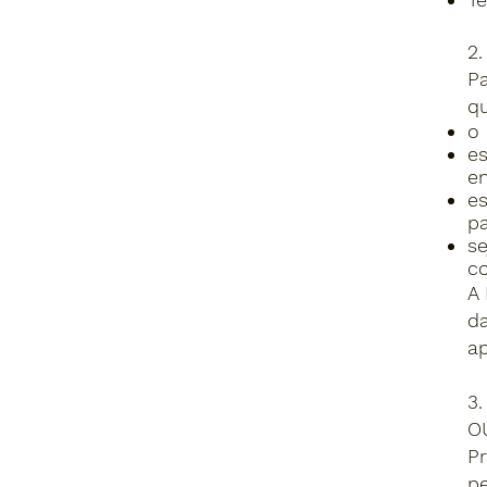
2
Pa
qu
o 
es
en
e
pa
se
c
A 
d
ap
3
O
Pr
p