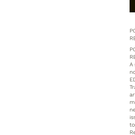
P
R
P
R
A 
no
ED
T
ar
m
ne
i
to
R