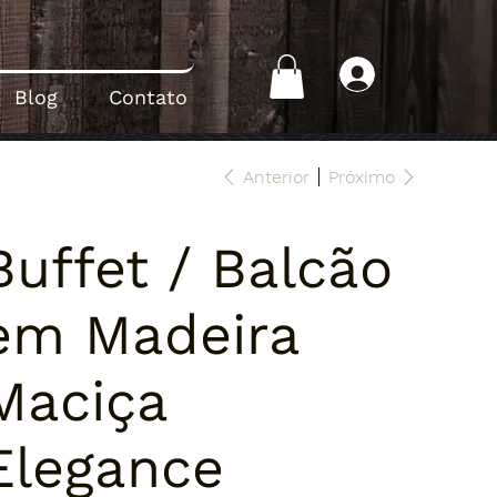
Login
Blog
Contato
Anterior
Próximo
Buffet / Balcão
em Madeira
Maciça
Elegance