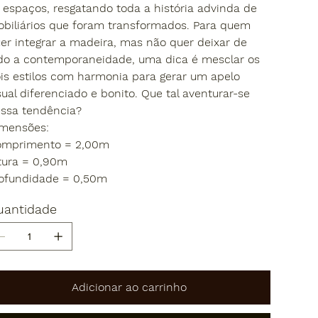
 espaços, resgatando toda a história advinda de
biliários que foram transformados. Para quem
er integrar a madeira, mas não quer deixar de
do a contemporaneidade, uma dica é mesclar os
is estilos com harmonia para gerar um apelo
sual diferenciado e bonito. Que tal aventurar-se
ssa tendência?
mensões:
mprimento = 2,00m
tura = 0,90m
ofundidade = 0,50m
uantidade
Adicionar ao carrinho