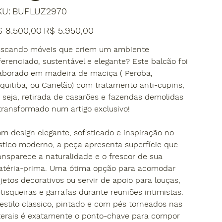
SKU
KU:
BUFLUZ2970
BUFLUZ2970
ço
Preço
$ 8.500,00
R$ 5.950,00
inal
promocional
scando móveis que criem um ambiente
ferenciado, sustentável e elegante? Este balcão foi
aborado em madeira de maciça ( Peroba,
quitiba, ou Canelão) com tratamento anti-cupins,
 seja, retirada de casarões e fazendas demolidas
transformado num artigo exclusivo!
m design elegante, sofisticado e inspiração no
stico moderno, a peça apresenta superfície que
ansparece a naturalidade e o frescor de sua
téria-prima. Uma ótima opção para acomodar
jetos decorativos ou servir de apoio para louças,
tisqueiras e garrafas durante reuniões intimistas.
estilo classico, pintado e com pés torneados nas
terais é exatamente o ponto-chave para compor