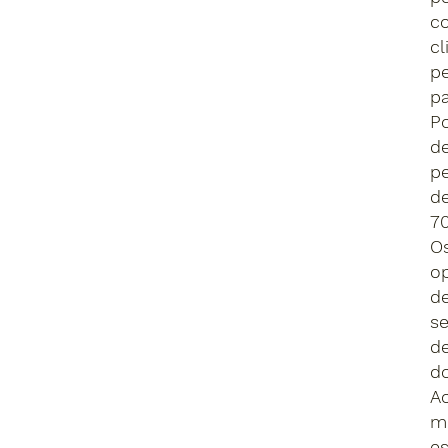
c
cl
pe
pa
P
de
pe
de
70
O
op
de
s
de
d
A
me
es