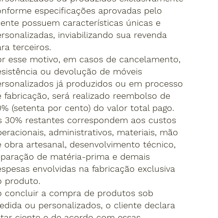
onforme especificações aprovadas pelo
iente possuem características únicas e
rsonalizadas, inviabilizando sua revenda
ra terceiros.
or esse motivo, em casos de cancelamento,
sistência ou devolução de móveis
rsonalizados já produzidos ou em processo
 fabricação, será realizado reembolso de
% (setenta por cento) do valor total pago.
s 30% restantes correspondem aos custos
eracionais, administrativos, materiais, mão
 obra artesanal, desenvolvimento técnico,
eparação de matéria-prima e demais
spesas envolvidas na fabricação exclusiva
o produto.
o concluir a compra de produtos sob
dida ou personalizados, o cliente declara
tar ciente e de acordo com essas