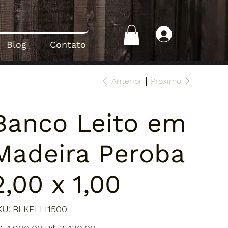
Login
Blog
Contato
Anterior
Próximo
Banco Leito em
Madeira Peroba
2,00 x 1,00
SKU
KU:
BLKELLI1500
BLKELLI1500
ço
Preço