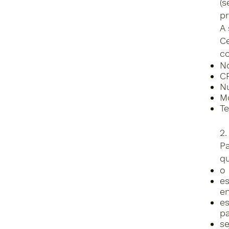
(s
pr
A 
Ce
c
N
C
N
Mo
Te
2
Pa
qu
o 
es
en
e
pa
se