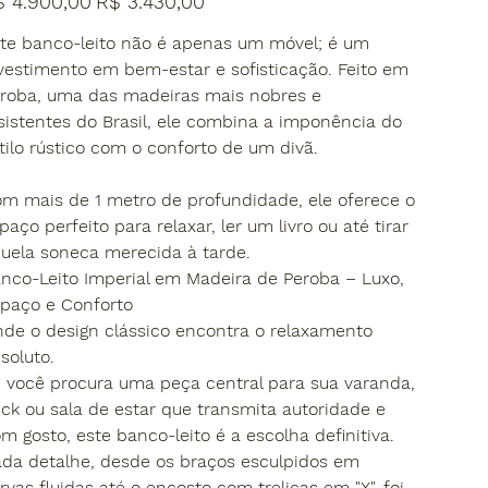
$ 4.900,00
R$ 3.430,00
inal
promocional
te banco-leito não é apenas um móvel; é um
vestimento em bem-estar e sofisticação. Feito em
roba, uma das madeiras mais nobres e
sistentes do Brasil, ele combina a imponência do
tilo rústico com o conforto de um divã.
om mais de 1 metro de profundidade, ele oferece o
paço perfeito para relaxar, ler um livro ou até tirar
uela soneca merecida à tarde.
anco-Leito Imperial em Madeira de Peroba – Luxo,
paço e Conforto
nde o design clássico encontra o relaxamento
soluto.
e você procura uma peça central para sua varanda,
ck ou sala de estar que transmita autoridade e
m gosto, este banco-leito é a escolha definitiva.
da detalhe, desde os braços esculpidos em
rvas fluidas até o encosto com treliças em "X", foi