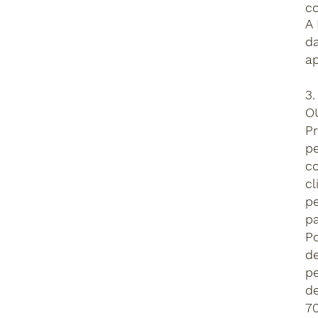
c
A 
d
ap
3
O
Pr
p
c
cl
pe
pa
P
de
pe
de
70