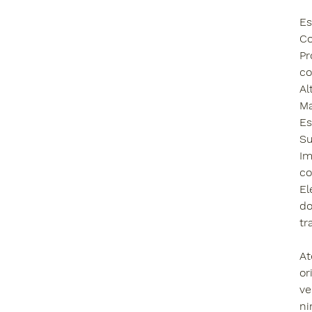
​E
​C
​P
c
​A
​M
​E
​S
​I
co
El
do
tr
At
or
ve
ni