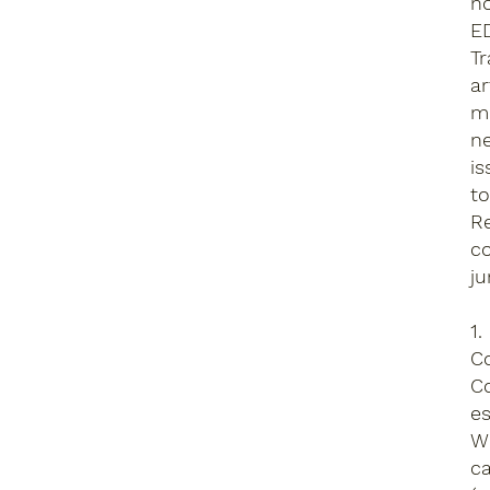
no
ED
T
ar
m
ne
i
to
R
co
ju
1
C
Co
es
Wh
c