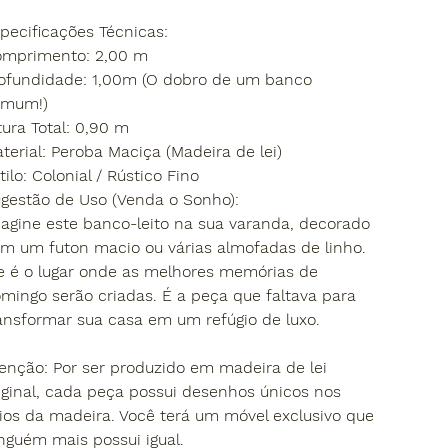
specificações Técnicas:
omprimento: 2,00 m
rofundidade: 1,00m (O dobro de um banco
omum!)
ltura Total: 0,90 m
aterial: Peroba Maciça (Madeira de lei)
stilo: Colonial / Rústico Fino
ugestão de Uso (Venda o Sonho):
magine este banco-leito na sua varanda, decorado
m um futon macio ou várias almofadas de linho.
e é o lugar onde as melhores memórias de
mingo serão criadas. É a peça que faltava para
ansformar sua casa em um refúgio de luxo.
enção: Por ser produzido em madeira de lei
iginal, cada peça possui desenhos únicos nos
ios da madeira. Você terá um móvel exclusivo que
nguém mais possui igual.