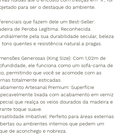
ojetado para ser o destaque do ambiente.
iferenciais que fazem dele um Best-Seller:
adeira de Peroba Legítima: Reconhecida
ndialmente pela sua durabilidade secular, beleza
 tons quentes e resistência natural a pragas.
mensões Generosas (King Size): Com 1,02m de
ofundidade, ele funciona como um sofá-cama de
xo, permitindo que você se acomode com as
rnas totalmente esticadas.
cabamento Artesanal Premium: Superfície
pecavelmente lixada com acabamento em verniz
pecial que realça os veios dourados da madeira e
rante toque suave.
ersatilidade Imbatível: Perfeito para áreas externas
bertas ou ambientes internos que pedem um
que de aconchego e nobreza.