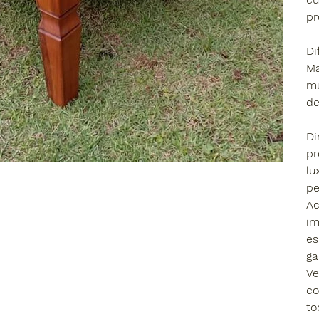
pr
​D
​M
mu
de
Di
pr
lu
pe
​A
im
es
ga
​V
co
to