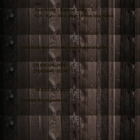
MG
Escritório - Campo Bello - SP.
CD - RJ - Obs: Não temos loja fisica
Envie-nos um e-mail para:
contato@moveisrusticoseartesanais.com
Ligue para nós:
(21)98305-2160
(11)98646-0000
CNPJ:
10.692.255/0001-16
Formas de pagamento