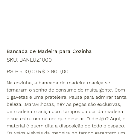
Bancada de Madeira para Cozinha
SKU
SKU:
BANLUZ1000
BANLUZ1000
Preço
Preço
R$ 6.500,00
R$ 3.900,00
original
promocional
Na cozinha, a bancada de madeira maciça se
tornaram o sonho de consumo de muita gente. Com
5 gavetas e uma prateleira. Pausa para admirar tanta
beleza...Maravilhosas, né? As peças são exclusivas,
de madeira maciça com tampos da cor da madeira
e sua estrutura na cor que desejar. O design? Aqui, o
material é quem dita a disposição de todo o espaço.
Os veios visíveis da madeira no tampo garantem um