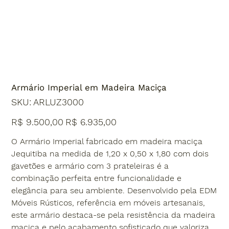
Armário Imperial em Madeira Maciça
SKU
SKU:
ARLUZ3000
ARLUZ3000
Preço
Preço
R$ 9.500,00
R$ 6.935,00
original
promocional
O Armário Imperial fabricado em madeira maciça
Jequitiba na medida de 1,20 x 0,50 x 1,80 com dois
gavetões e armário com 3 prateleiras é a
combinação perfeita entre funcionalidade e
elegância para seu ambiente. Desenvolvido pela EDM
Móveis Rústicos, referência em móveis artesanais,
este armário destaca-se pela resistência da madeira
maciça e pelo acabamento sofisticado que valoriza