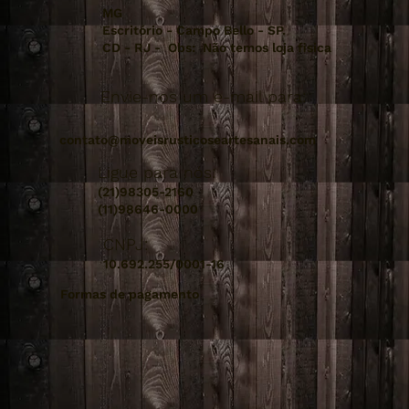
MG
Escritório - Campo Bello - SP.
CD - RJ - Obs: Não temos loja fisica
Envie-nos um e-mail para:
contato@moveisrusticoseartesanais.com
Ligue para nós:
(21)98305-2160
(11)98646-0000
CNPJ:
10.692.255/0001-16
Formas de pagamento