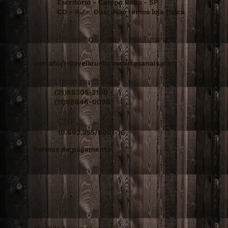
Escritório - Campo Bello - SP.
CD - RJ - Obs: Não temos loja fisica
Envie-nos um e-mail para:
contato@moveisrusticoseartesanais.com
Ligue para nós:
(21)98305-2160
(11)98646-0000
CNPJ:
10.692.255/0001-16
Formas de pagamento