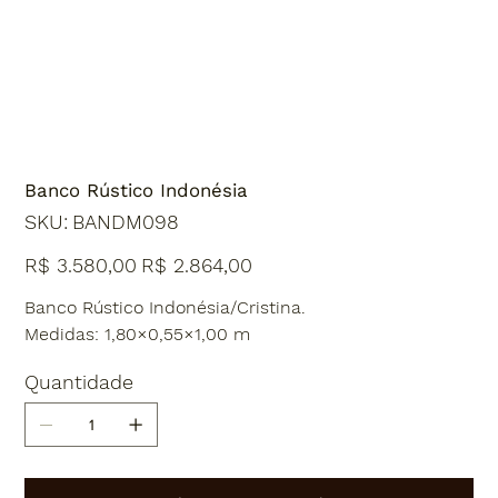
Banco Rústico Indonésia
SKU
SKU:
BANDM098
BANDM098
Preço
Preço
R$ 3.580,00
R$ 2.864,00
original
promocional
Banco Rústico Indonésia/Cristina.
Medidas: 1,80×0,55×1,00 m
Quantidade