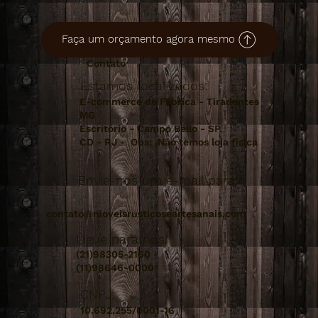
Faça um orçamento agora mesmo
Contato
Estamos localizados:
E-commerce de Fábrica - Tiradentes
MG
Escritório - Campo Bello - SP.
CD - RJ - Obs: Não temos loja fisica
Envie-nos um e-mail para:
contato@moveisrusticoseartesanais.com
Ligue para nós:
(21)98305-2160
(11)98646-0000
CNPJ:
10.692.255/0001-16