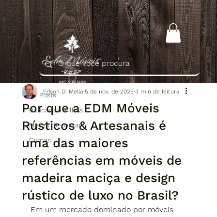
All Posts
Edson D. Mello
5 de nov. de 2025
3 min de leitura
All Posts
Por que a EDM Móveis
Bancadas e ilhas
Rústicos & Artesanais é
Mesas de Jantar
uma das maiores
Camas
referências em móveis de
madeira maciça e design
rústico de luxo no Brasil?
Em um mercado dominado por móveis 