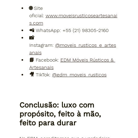
🌐 
Site 
oficial:
www.moveisrusticoseartesanai
s.com
📲 
WhatsApp:
 +55 (21) 98305-2160
📸 
Instagram:
@moveis_rusticos_e_artes
anais
📘 
Facebook:
EDM Móveis Rústicos & 
Artesanais
🎥 
TikTok:
@edm_moveis_rusticos
Conclusão: luxo com 
propósito, feito à mão, 
feito para durar