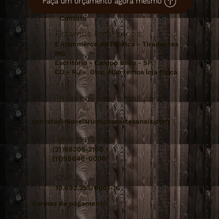
Faça um orçamento agora mesmo
Contato
Estamos localizados:
E-commerce de Fábrica - Tiradentes
MG
Escritório - Campo Bello - SP.
CD - RJ - Obs: Não temos loja fisica
Envie-nos um e-mail para:
contato@moveisrusticoseartesanais.com
Ligue para nós:
(21)98305-2160
(11)98646-0000
CNPJ:
10.692.255/0001-16
Formas de pagamento