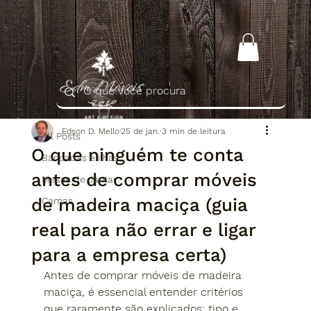
All Posts
Edson D. Mello
25 de jan.
3 min de leitura
All Posts
O que ninguém te conta
Bancadas e ilhas
antes de comprar móveis
Mesas de Jantar
de madeira maciça (guia
Camas
real para não errar e ligar
para a empresa certa)
Antes de comprar móveis de madeira 
maciça, é essencial entender critérios 
que raramente são explicados: tipo e 