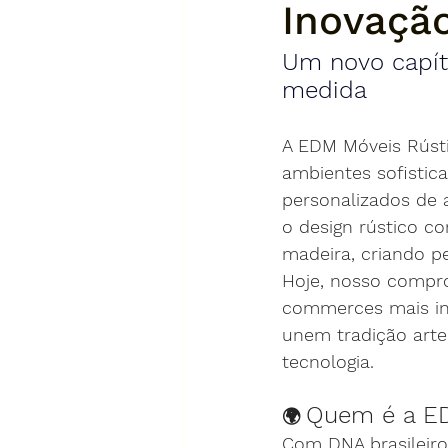
Inovação
Um novo capítu
medida
A EDM Móveis Rústi
ambientes sofistic
personalizados de 
o design rústico c
madeira, criando 
Hoje, nosso compr
commerces mais ino
unem tradição arte
tecnologia.
Quem é a E
🌍 
Com DNA brasileir