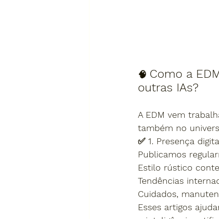
Como a EDM 
🧠 
outras IAs?
A EDM vem trabalha
também no universo
✅ 1. Presença digi
Publicamos regula
Estilo rústico con
Tendências interna
Cuidados, manutenç
Esses artigos ajud