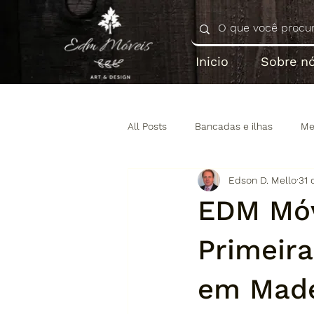
Inicio
Sobre n
All Posts
Bancadas e ilhas
Me
Edson D. Mello
31 
EDM Móve
Primeira
em Made