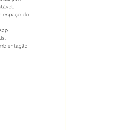
tável.
e espaço do 
App 
is.
ambientação 