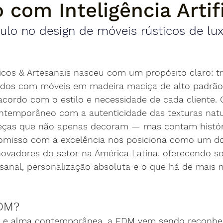
 com Inteligência Artifi
lo no design de móveis rústicos de lu
cos & Artesanais nasceu com um propósito claro: t
ados com móveis em madeira maciça de alto padrão
acordo com o estilo e necessidade de cada cliente
ontemporâneo com a autenticidade das texturas natu
peças que não apenas decoram — mas contam histór
omisso com a excelência nos posiciona como um do
vadores do setor na América Latina, oferecendo s
sanal, personalização absoluta e o que há de mais
DM?
o e alma contemporânea, a EDM vem sendo reconhec