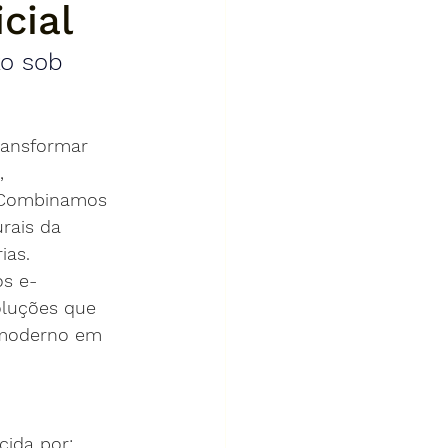
cial
xo sob 
ransformar 
, 
. Combinamos 
rais da 
ias.
s e-
oluções que 
 moderno em 
ida por: