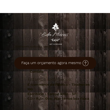
Onde Comprar Móveis de Madeira
Maciça em São Paulo e Rio de Janeiro:
Guia Completo para Escolher com
Segurança e Alto Padrão
EDM Móveis Rústicos & Artesanais
Faça um orçamento agora mesmo
Contato
Estamos localizados:
E-commerce de Fábrica - Tiradentes
MG
Escritório - Campo Bello - SP.
CD - RJ - Obs: Não temos loja fisica