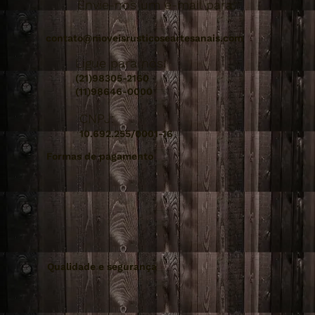
Envie-nos um e-mail para:
contato@moveisrusticoseartesanais.com
Ligue para nós:
(21)98305-2160
(11)98646-0000
CNPJ:
10.692.255/0001-16
Formas de pagamento
Qualidade e segurança