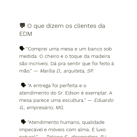
💬 O que dizem os clientes da 
EDM
🗣️ “Comprei uma mesa e um banco sob 
medida. O cheiro e o toque da madeira 
são incríveis. Dá pra sentir que foi feito à 
mão.” — 
Marília D., arquiteta, SP.
 🗣️ “A entrega foi perfeita e o 
atendimento do Sr. Edson é exemplar. A 
mesa parece uma escultura.” — 
Eduardo 
G., empresário, MG.
 🗣️ “Atendimento humano, qualidade 
impecável e móveis com alma. É luxo 
natural.” — 
Tatiane S., decoradora, RJ.