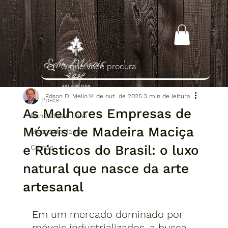
All Posts
Edson D. Mello
14 de out. de 2025
3 min de leitura
All Posts
As Melhores Empresas de
Bancadas e ilhas
Móveis de Madeira Maciça
Mesas de Jantar
e Rústicos do Brasil: o luxo
Camas
natural que nasce da arte
artesanal
Em um mercado dominado por 
móveis industrializados, a busca 